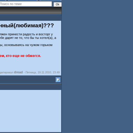
енный(любимая)???
олжен принести радость и восторг у
 дарят не то, что бы ты хотел(а), а
ды, основываясь на чужом горьком
м, кто еще не обжегся.
dread
дактировал
-
Пятница, 19.11.2010, 23:49