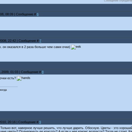
Сообщение отредакт
008, 08:09 | Сообщение #
6
.2008, 22:42 | Сообщение #
7
.к. он оказался в 2 раза больше чем сами очки)
1.2009, 01:03 | Сообщение #
8
очки есть?
икогда
.2010, 20:16 | Сообщение #
9
Только вот, наверное лучше решить, что лучше дарить. Обосную. Цветы - это хороший 
ине цветы? Подчеркнуть ее красоту? А если у нее кризис возраста? Тогда не стоит. К