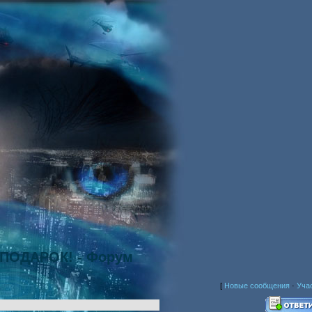
ОДАРОК! - Форум
[
Новые сообщения
·
Уча