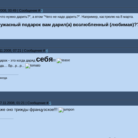
.2008, 00:49 | Сообщение #
3
"что нужно дарить?", а втом "Чего не надо дарить?". Например, кастрюлю на 8 марта.
 ужасный подарок вам дарил(а) возлюбленный (любимая)?
.11.2008, 07:21 | Сообщение #
4
себя
рок - это когда даряд
!!!
.... Бр...р...р...
икогда
7.11.2008, 01:21 | Сообщение #
5
же оно трижды французское!!!