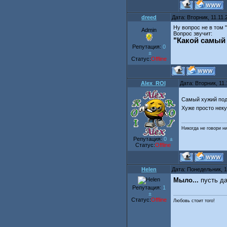
dreed
Дата: Вторник, 11.11
Ну вопрос не в том 
Admin
Вопрос звучит:
"Какой самый
Репутация:
0
±
Статус:
Offline
Alex_ROI
Дата: Вторник, 11
Самый хужий пода
Хуже просто некуда
Никогда не говори н
Репутация:
0
±
Статус:
Offline
Helen
Дата: Понедельник, 1
Мыло...
пусть да
Репутация:
1
±
Статус:
Offline
Любовь стоит того!