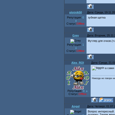
plotnik50
Дата: Среда, 19.11.2
Репутация:
0
зубная щетка
±
Статус:
Offline
Grey
Дата: Вторник, 25.11
Футляр для очков.(т
Репутация:
1
±
Статус:
Offline
Alex_ROI
Дата: Среда, 21.0
а сами 
Никогда не говори н
Репутация:
0
±
Статус:
Offline
Angel
Дата: Четверг, 01.07
Вопрос интересный. 
подарку. Зачем женщ