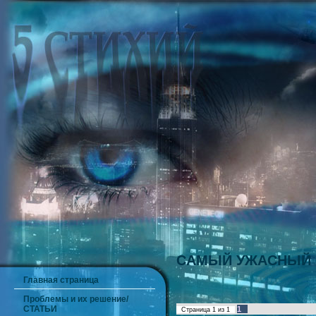
САМЫЙ УЖАСНЫЙ П
Главная страница
Проблемы и их решение/
СТАТЬИ
1
Страница
1
из
1