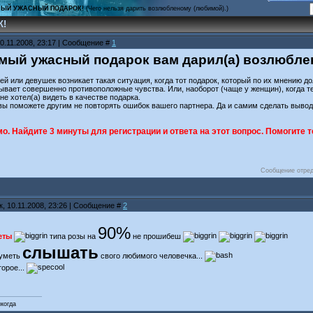
ЫЙ УЖАСНЫЙ ПОДАРОК!
(Чего нельзя дарить возлюбленому (любимой).)
К!
0.11.2008, 23:17 | Сообщение #
1
амый ужасный подарок вам дарил(а) возлюбл
ней или девушек возникает такая ситуация, когда тот подарок, который по их мнению д
вает совершенно противоположные чувства. Или, наоборот (чаще у женщин), когда тебе
не хотел(а) видеть в качестве подарка.
 вы поможете другим не повторять ошибок вашего партнера. Да и самим сделать выво
о. Найдите 3 минуты для регистрации и ответа на этот вопрос. Помогите те
Сообщение отре
, 10.11.2008, 23:26 | Сообщение #
2
90%
еты
типа розы на
не прошибеш
слышать
 уметь
свого любимого человечка...
орое...
икогда