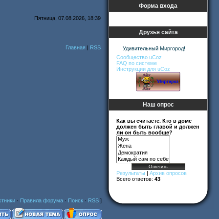
Форма входа
Пятница, 07.08.2026, 18:39
Друзья сайта
Главная
|
RSS
Удивительный Миргород!
Сообщество uCoz
FAQ по системе
Инструкции для uCoz
Наш опрос
Как вы считаете. Кто в доме
должен быть главой и должен
ли он быть вообще?
Результаты
|
Архив опросов
Всего ответов:
43
стники
·
Правила форума
·
Поиск
·
RSS
]