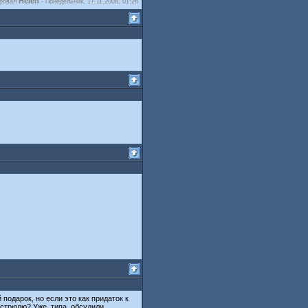
Helen
ировал
-
Понедельник, 17.11.2008, 01:26
подарок, но если это как придаток к
астрюлю? Уже, типа, обсудили.