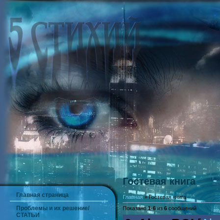
Гостевая книга
Главная страница
Главная
» Гостевая книга
Проблемы и их решение/
Показано
1
-
6
из
6
сообщений
СТАТЬИ