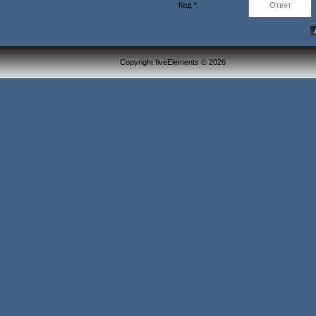
Код *:
Copyright fiveElements © 2026