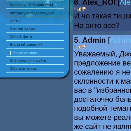
6
.
Alex_ROI
[
Al
Полезные ТЕМЫ/ФОРУМ
0
Литература/Видео/Аудио
И чо такая тиши
Тесты
На энто все?
Каталог сайтов
Обои & фото
5
.
Admin
[
Admi
Доска объявлений
0
Уважаемый, Джо
Гостевая книга
предложение ве
Информация о сайте
Обратная связь
сожалению я не
склонности к ма
вас в "избранно
достаточно бол
подобной темат
вы можете реал
же сайт не явля