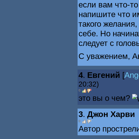
если вам что-то
напишите что им
такого желания,
себе. Но начина
следует с голов
С уважением, А
4
.
Евгений
[
Ang
20:32)
0
это вы о чем?
3
.
Джон Харви
0
Автор прострели