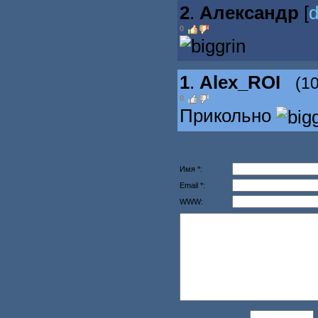
2
.
Александр
[
d
0
1
.
Alex_ROI
(1
0
Прикольно
Имя *:
Email *:
WWW: