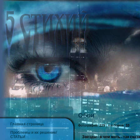
Обои
Главная страница
Фотографий:
225
| Альбомов:
33
Проблемы и их решение/
СТАТЬИ
Звезды - в чем мать - так сказ