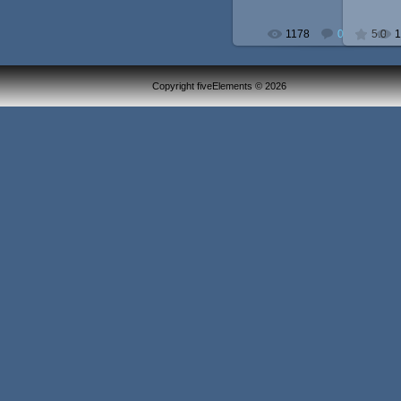
1178
0
5.0
1
Copyright fiveElements © 2026