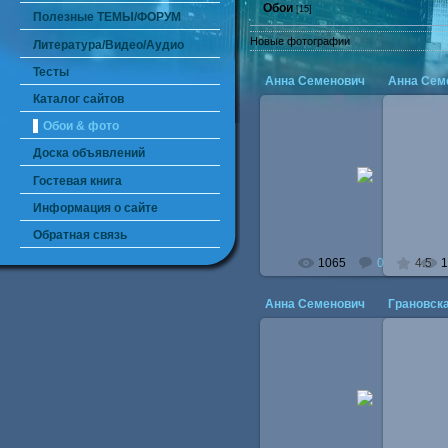
Обои
[15]
Полезные ТЕМЫ/ФОРУМ
Новые фотографии
Литература/Видео/Аудио
Тесты
Анна Семенович
Анна Сем
Каталог сайтов
Обои & фото
Доска объявлений
23.02.2010
Гостевая книга
dread
Информация о сайте
Обратная связь
1065
0
4.5
1
Анна Семенович
Грановск
23.02.2010
dread