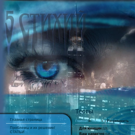
Тесты
Главная страница
Главная
»
Тесты
»
» Рассеянность
Проблемы и их решение/
Для женщин
[12]
СТАТЬИ
Ваш характер
[12]