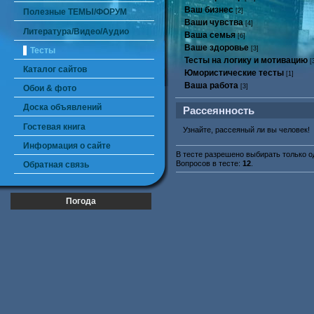
Ваш бизнес
Полезные ТЕМЫ/ФОРУМ
[2]
Ваши чувства
[4]
Литература/Видео/Аудио
Ваша семья
[6]
Ваше здоровье
[3]
Тесты
Тесты на логику и мотивацию
[
Каталог сайтов
Юмористические тесты
[1]
Ваша работа
[3]
Обои & фото
Доска объявлений
Рассеянность
Гостевая книга
Узнайте, рассеяный ли вы человек!
Информация о сайте
В тесте разрешено выбирать только од
Вопросов в тесте:
12
.
Обратная связь
Погода