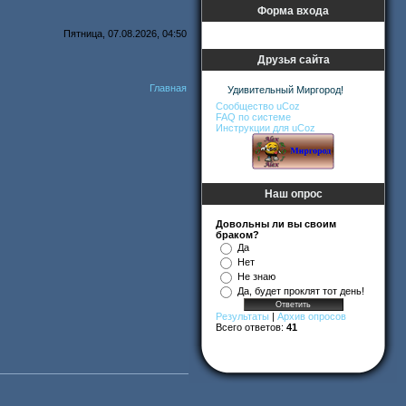
Форма входа
Пятница, 07.08.2026, 04:50
Друзья сайта
Главная
Удивительный Миргород!
Сообщество uCoz
FAQ по системе
Инструкции для uCoz
Наш опрос
Довольны ли вы своим
браком?
Да
Нет
Не знаю
Да, будет проклят тот день!
Результаты
|
Архив опросов
Всего ответов:
41