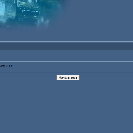
3]
ин ответ.